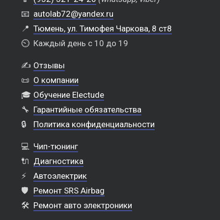
📧
autolab72@yandex.ru
📍
Тюмень, ул. Тимофея Чаркова, 8 ст8
⏲️
Каждый день с 10 до 19
✍️
Отзывы
📜
О компании
🎓
Обучение Electude
🔧
Гарантийные обязательства
🔒
Политика конфиденциальности
💻
Чип-тюнинг
🔌
Диагностика
⚡
Автоэлектрик
🛡️
Ремонт SRS Airbag
🛠️
Ремонт авто электроники