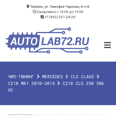
БЛОГ
Тюмень, ул. Тимофея Чаркова, 8 ст8
Ежедневно с 10:00 до 19:00
+7 (932) 321-24-20
УСЛУГИ
ЧИП-ТЮНИНГ
ДИАГНОСТИКА
АВТОЭЛЕКТРИК
ДОП. ОБОРУДОВАНИЕ
ЧИП-ТЮНИНГ
MERCEDES
CLS CLASS
О КОМПАНИИ
C218 MK1 2010-2014
C218 CLS 350 306
ЛС
КОНТАКТЫ
ГАРАНТИЯ