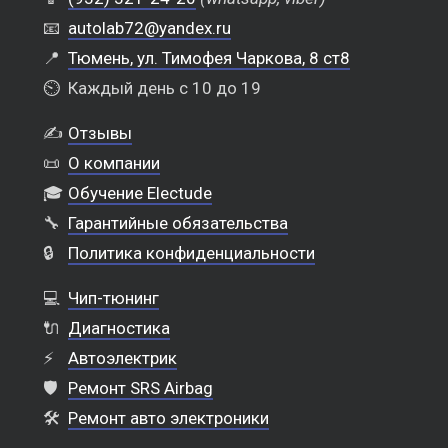
📧
autolab72@yandex.ru
📍
Тюмень, ул. Тимофея Чаркова, 8 ст8
⏲️
Каждый день с 10 до 19
✍️
Отзывы
📜
О компании
🎓
Обучение Electude
🔧
Гарантийные обязательства
🔒
Политика конфиденциальности
💻
Чип-тюнинг
🔌
Диагностика
⚡
Автоэлектрик
🛡️
Ремонт SRS Airbag
🛠️
Ремонт авто электроники