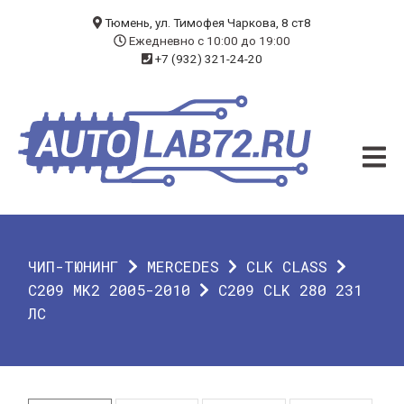
БЛОГ
Тюмень, ул. Тимофея Чаркова, 8 ст8
Ежедневно с 10:00 до 19:00
+7 (932) 321-24-20
УСЛУГИ
ЧИП-ТЮНИНГ
ДИАГНОСТИКА
АВТОЭЛЕКТРИК
ДОП. ОБОРУДОВАНИЕ
ЧИП-ТЮНИНГ
MERCEDES
CLK CLASS
О КОМПАНИИ
C209 MK2 2005-2010
C209 CLK 280 231
ЛС
КОНТАКТЫ
ГАРАНТИЯ