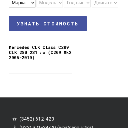
УЗНАТЬ СТОИМОСТЬ
Mercedes CLK Class C209
CLK 280 231 лс (C209 Mk2
2005-2010)
☎️
(3452) 612-420
📱
(932) 321-24-20
(whatsapp, viber)