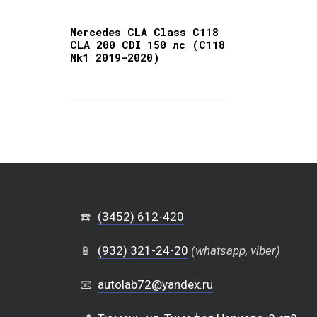
Mercedes CLA Class C118
CLA 200 CDI 150 лс (C118
Mk1 2019-2020)
☎️
(3452) 612-420
📱
(932) 321-24-20
(whatsapp, viber)
📧
autolab72@yandex.ru