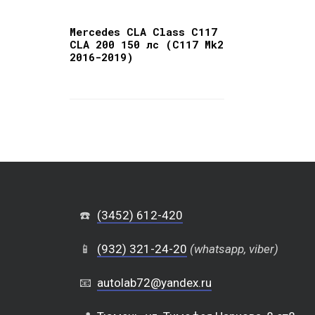
Mercedes CLA Class C117
CLA 200 150 лс (C117 Mk2
2016-2019)
☎️
(3452) 612-420
📱
(932) 321-24-20
(whatsapp, viber)
📧
autolab72@yandex.ru