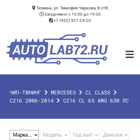
БЛОГ
Тюмень, ул. Тимофея Чаркова, 8 ст8
Ежедневно с 10:00 до 19:00
+7 (932) 321-24-20
УСЛУГИ
ЧИП-ТЮНИНГ
ДИАГНОСТИКА
АВТОЭЛЕКТРИК
ДОП. ОБОРУДОВАНИЕ
ЧИП-ТЮНИНГ
MERCEDES
CL CLASS
О КОМПАНИИ
C216 2006-2014
C216 CL 65 AMG 630 ЛС
КОНТАКТЫ
ГАРАНТИЯ