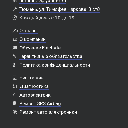
📧
autolab72@yandex.ru
📍
Тюмень, ул. Тимофея Чаркова, 8 ст8
⏲️
Каждый день с 10 до 19
✍️
Отзывы
📜
О компании
🎓
Обучение Electude
🔧
Гарантийные обязательства
🔒
Политика конфиденциальности
💻
Чип-тюнинг
🔌
Диагностика
⚡
Автоэлектрик
🛡️
Ремонт SRS Airbag
🛠️
Ремонт авто электроники