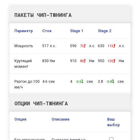
ПАКЕТЫ ЧИП-ТЮНИНГА
Параметр
Сток
Stage 1
Stage 2
Мощность
517 л.с.
590
л.с.
630
л.с.
73
113
Крутящий
830 Нм
910
Нм
950
Нм
80
120
момент
Разгон до 100
4.6 сек
4
сек
3.8
сек
-0.6
-0.8
км/ч
ОПЦИИ ЧИП-ТЮНИНГА
Опция
Описание
Ваш
выбор
Без ограничения
Снимаем лимит на