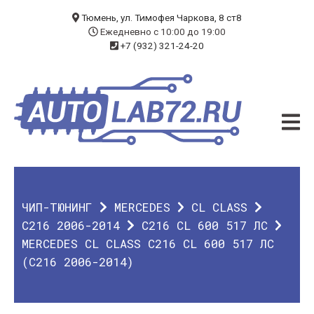
БЛОГ
Тюмень, ул. Тимофея Чаркова, 8 ст8
Ежедневно с 10:00 до 19:00
+7 (932) 321-24-20
УСЛУГИ
ЧИП-ТЮНИНГ
ДИАГНОСТИКА
АВТОЭЛЕКТРИК
ДОП. ОБОРУДОВАНИЕ
ЧИП-ТЮНИНГ
MERCEDES
CL CLASS
О КОМПАНИИ
C216 2006-2014
С216 CL 600 517 ЛС
MERCEDES CL CLASS С216 CL 600 517 ЛС
КОНТАКТЫ
(C216 2006-2014)
ГАРАНТИЯ