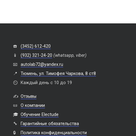
☎️
(3452) 612-420
📱
(932) 321-24-20
(whatsapp, viber)
📧
autolab72@yandex.ru
📍
Тюмень, ул. Тимофея Чаркова, 8 ст8
⏲️
Каждый день с 10 до 19
✍️
Отзывы
📜
О компании
🎓
Обучение Electude
🔧
Гарантийные обязательства
🔒
Политика конфиденциальности