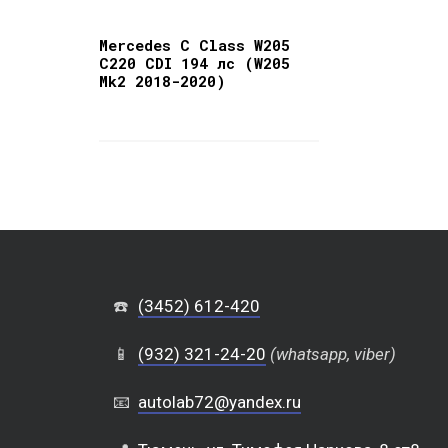
Mercedes C Class W205
C220 CDI 194 лс (W205
Mk2 2018-2020)
☎️
(3452) 612-420
📱
(932) 321-24-20
(whatsapp, viber)
📧
autolab72@yandex.ru