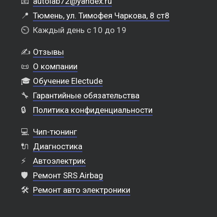
📧
autolab72@yandex.ru
📍
Тюмень, ул. Тимофея Чаркова, 8 ст8
⏲️
Каждый день с 10 до 19
✍️
Отзывы
📜
О компании
🎓
Обучение Electude
🔧
Гарантийные обязательства
🔒
Политика конфиденциальности
💻
Чип-тюнинг
🔌
Диагностика
⚡
Автоэлектрик
🛡️
Ремонт SRS Airbag
🛠️
Ремонт авто электроники