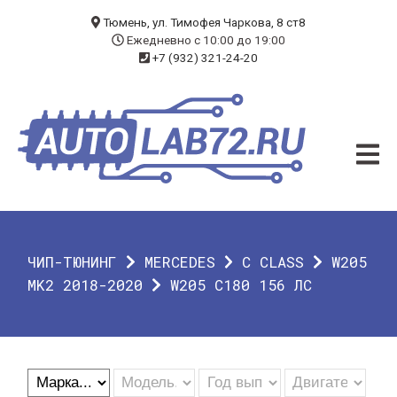
БЛОГ
Тюмень, ул. Тимофея Чаркова, 8 ст8
Ежедневно с 10:00 до 19:00
+7 (932) 321-24-20
УСЛУГИ
ЧИП-ТЮНИНГ
ДИАГНОСТИКА
АВТОЭЛЕКТРИК
ДОП. ОБОРУДОВАНИЕ
ЧИП-ТЮНИНГ
MERCEDES
C CLASS
W205
О КОМПАНИИ
MK2 2018-2020
W205 C180 156 ЛС
КОНТАКТЫ
ГАРАНТИЯ