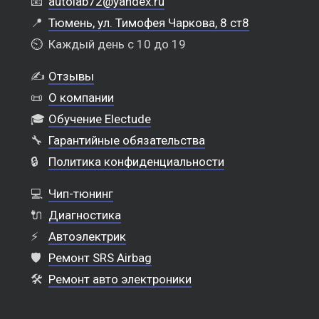
📧
autolab72@yandex.ru
📍
Тюмень, ул. Тимофея Чаркова, 8 ст8
⏲️
Каждый день с 10 до 19
✍️
Отзывы
📜
О компании
🎓
Обучение Electude
🔧
Гарантийные обязательства
🔒
Политика конфиденциальности
💻
Чип-тюнинг
🔌
Диагностика
⚡
Автоэлектрик
🛡️
Ремонт SRS Airbag
🛠️
Ремонт авто электроники