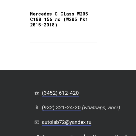
Mercedes C Class W205
C180 156 лс (W205 Mk1
2015-2018)
☎️
(3452) 612-420
📱
(932) 321-24-20
(whatsapp, viber)
📧
autolab72@yandex.ru