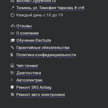
📧
autolab72@yandex.ru
📍
Тюмень, ул. Тимофея Чаркова, 8 ст8
⏲️
Каждый день с 10 до 19
✍️
Отзывы
📜
О компании
🎓
Обучение Electude
🔧
Гарантийные обязательства
🔒
Политика конфиденциальности
💻
Чип-тюнинг
🔌
Диагностика
⚡
Автоэлектрик
🛡️
Ремонт SRS Airbag
🛠️
Ремонт авто электроники