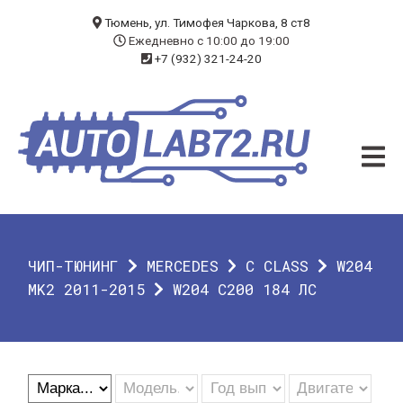
БЛОГ
Тюмень, ул. Тимофея Чаркова, 8 ст8
Ежедневно с 10:00 до 19:00
+7 (932) 321-24-20
УСЛУГИ
ЧИП-ТЮНИНГ
ДИАГНОСТИКА
АВТОЭЛЕКТРИК
ДОП. ОБОРУДОВАНИЕ
ЧИП-ТЮНИНГ
MERCEDES
C CLASS
W204
О КОМПАНИИ
MK2 2011-2015
W204 C200 184 ЛС
КОНТАКТЫ
ГАРАНТИЯ