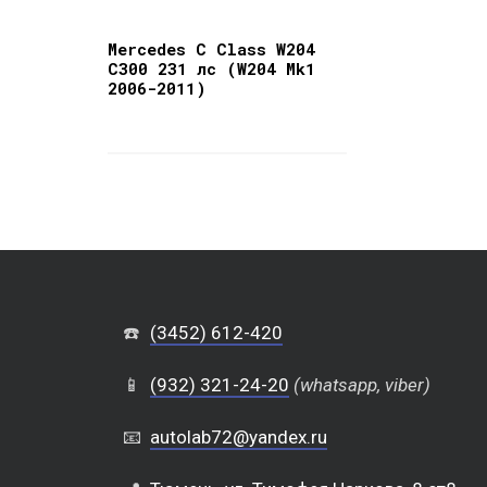
Mercedes C Class W204
C300 231 лс (W204 Mk1
2006-2011)
☎️
(3452) 612-420
📱
(932) 321-24-20
(whatsapp, viber)
📧
autolab72@yandex.ru