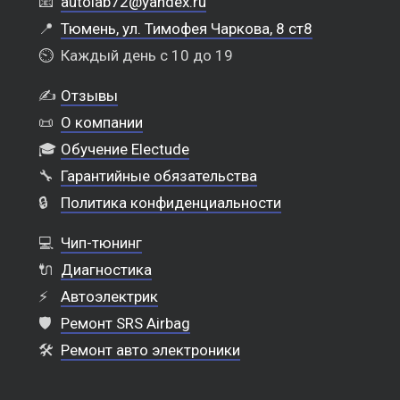
📧
autolab72@yandex.ru
📍
Тюмень, ул. Тимофея Чаркова, 8 ст8
⏲️
Каждый день с 10 до 19
✍️
Отзывы
📜
О компании
🎓
Обучение Electude
🔧
Гарантийные обязательства
🔒
Политика конфиденциальности
💻
Чип-тюнинг
🔌
Диагностика
⚡
Автоэлектрик
🛡️
Ремонт SRS Airbag
🛠️
Ремонт авто электроники