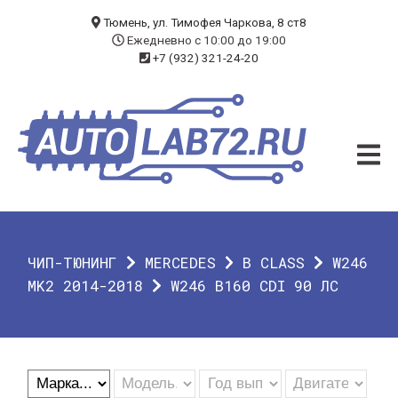
БЛОГ
Тюмень, ул. Тимофея Чаркова, 8 ст8
Ежедневно с 10:00 до 19:00
+7 (932) 321-24-20
УСЛУГИ
ЧИП-ТЮНИНГ
ДИАГНОСТИКА
АВТОЭЛЕКТРИК
ДОП. ОБОРУДОВАНИЕ
ЧИП-ТЮНИНГ
MERCEDES
B CLASS
W246
О КОМПАНИИ
MK2 2014-2018
W246 B160 CDI 90 ЛС
КОНТАКТЫ
ГАРАНТИЯ