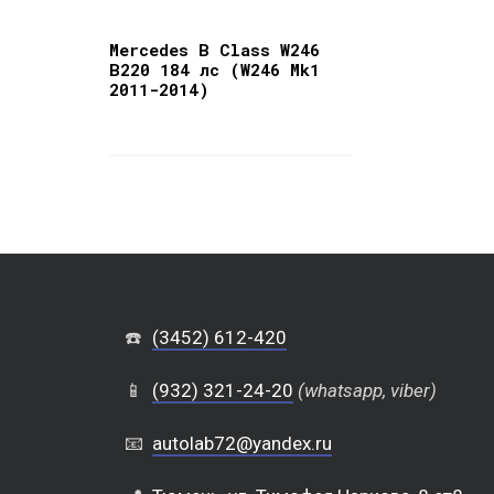
Mercedes B Class W246
B220 184 лс (W246 Mk1
2011-2014)
☎️
(3452) 612-420
📱
(932) 321-24-20
(whatsapp, viber)
📧
autolab72@yandex.ru