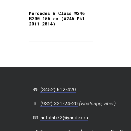
Mercedes B Class W246
B200 156 лс (W246 Mk1
2011-2014)
☎️
(3452) 612-420
📱
(932) 321-24-20
(whatsapp, viber)
📧
autolab72@yandex.ru