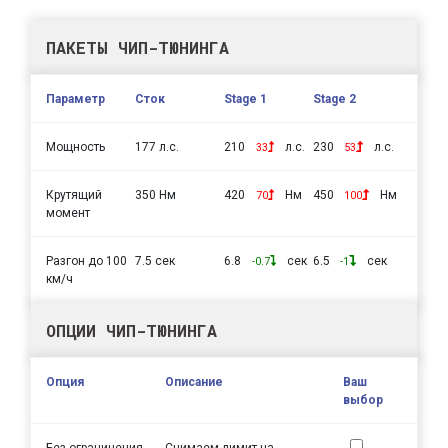
ПАКЕТЫ ЧИП-ТЮНИНГА
Параметр
Сток
Stage 1
Stage 2
Мощность
177 л.с.
210
л.с.
230
л.с.
33
53
Крутящий
350 Нм
420
Нм
450
Нм
70
100
момент
Разгон до 100
7.5 сек
6.8
сек
6.5
сек
-0.7
-1
км/ч
ОПЦИИ ЧИП-ТЮНИНГА
Опция
Описание
Ваш
выбор
Без ограничения
Снимаем лимит на