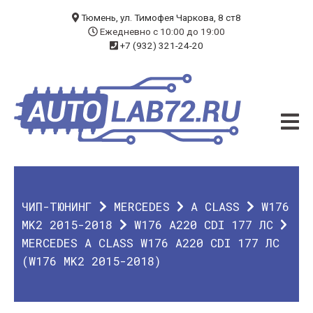
БЛОГ
Тюмень, ул. Тимофея Чаркова, 8 ст8
Ежедневно с 10:00 до 19:00
+7 (932) 321-24-20
УСЛУГИ
ЧИП-ТЮНИНГ
ДИАГНОСТИКА
АВТОЭЛЕКТРИК
ДОП. ОБОРУДОВАНИЕ
ЧИП-ТЮНИНГ
MERCEDES
A CLASS
W176
О КОМПАНИИ
MK2 2015-2018
W176 A220 CDI 177 ЛС
MERCEDES A CLASS W176 A220 CDI 177 ЛС
КОНТАКТЫ
(W176 MK2 2015-2018)
ГАРАНТИЯ