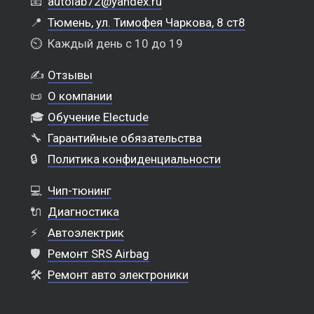
📧
autolab72@yandex.ru
📍
Тюмень, ул. Тимофея Чаркова, 8 ст8
⏲️
Каждый день с 10 до 19
✍️
Отзывы
📜
О компании
🎓
Обучение Electude
🔧
Гарантийные обязательства
🔒
Политика конфиденциальности
💻
Чип-тюнинг
🔌
Диагностика
⚡
Автоэлектрик
🛡️
Ремонт SRS Airbag
🛠️
Ремонт авто электроники