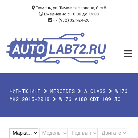
БЛОГ
Тюмень, ул. Тимофея Чаркова, 8 ст8
Ежедневно с 10:00 до 19:00
+7 (932) 321-24-20
УСЛУГИ
ЧИП-ТЮНИНГ
ДИАГНОСТИКА
АВТОЭЛЕКТРИК
ДОП. ОБОРУДОВАНИЕ
ЧИП-ТЮНИНГ
MERCEDES
A CLASS
W176
О КОМПАНИИ
MK2 2015-2018
W176 A180 CDI 109 ЛС
КОНТАКТЫ
ГАРАНТИЯ