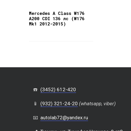
Mercedes A Class W176
A200 CDI 136 лс (W176
Mk1 2012-2015)
☎️
(3452) 612-420
📱
(932) 321-24-20
(whatsapp, viber)
📧
autolab72@yandex.ru