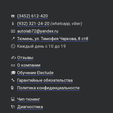
☎️
(3452) 612-420
📱
(932) 321-24-20
(whatsapp, viber)
📧
autolab72@yandex.ru
📍
Тюмень, ул. Тимофея Чаркова, 8 ст8
⏲️
Каждый день с 10 до 19
✍️
Отзывы
📜
О компании
🎓
Обучение Electude
🔧
Гарантийные обязательства
🔒
Политика конфиденциальности
💻
Чип-тюнинг
🔌
Диагностика