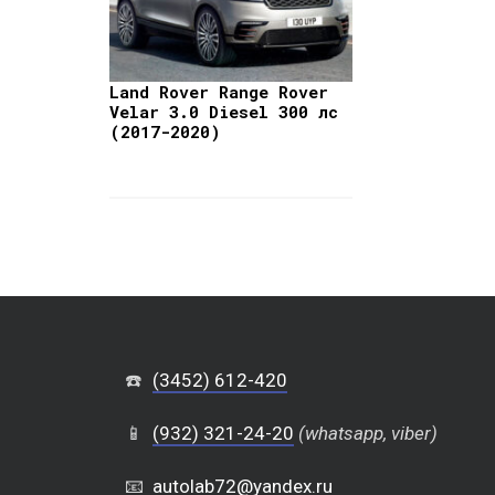
Land Rover Range Rover
Velar 3.0 Diesel 300 лс
(2017-2020)
☎️
(3452) 612-420
📱
(932) 321-24-20
(whatsapp, viber)
📧
autolab72@yandex.ru