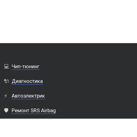
💻
Чип-тюнинг
🔌
Диагностика
⚡
Автоэлектрик
🛡️
Ремонт SRS Airbag
🛠️
Ремонт авто электроники