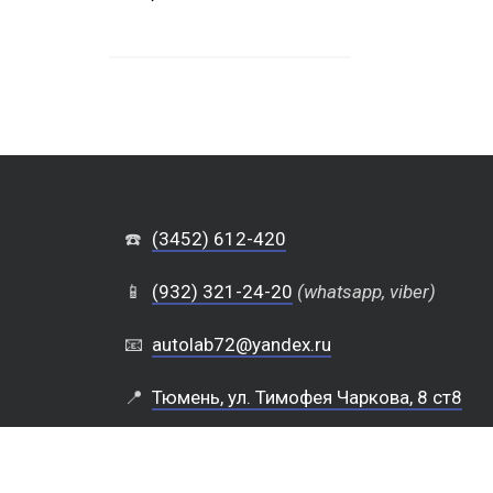
☎️
(3452) 612-420
📱
(932) 321-24-20
(whatsapp, viber)
📧
autolab72@yandex.ru
📍
Тюмень, ул. Тимофея Чаркова, 8 ст8
⏲️
Каждый день с 10 до 19