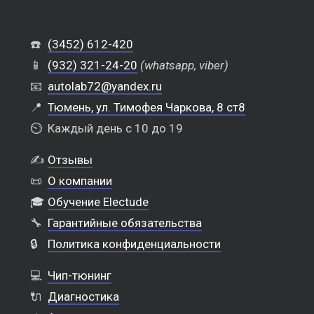
☎️
(3452) 612-420
📱
(932) 321-24-20
(whatsapp, viber)
📧
autolab72@yandex.ru
📍
Тюмень, ул. Тимофея Чаркова, 8 ст8
⏲️
Каждый день с 10 до 19
✍️
Отзывы
📜
О компании
🎓
Обучение Electude
🔧
Гарантийные обязательства
🔒
Политика конфиденциальности
💻
Чип-тюнинг
🔌
Диагностика