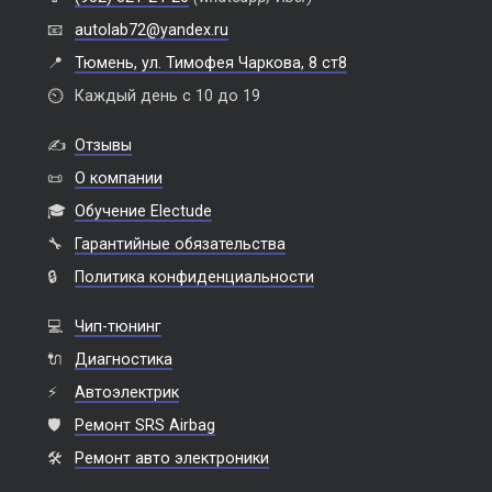
📧
autolab72@yandex.ru
📍
Тюмень, ул. Тимофея Чаркова, 8 ст8
⏲️
Каждый день с 10 до 19
✍️
Отзывы
📜
О компании
🎓
Обучение Electude
🔧
Гарантийные обязательства
🔒
Политика конфиденциальности
💻
Чип-тюнинг
🔌
Диагностика
⚡
Автоэлектрик
🛡️
Ремонт SRS Airbag
🛠️
Ремонт авто электроники