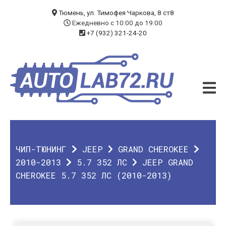
БЛОГ
Тюмень, ул. Тимофея Чаркова, 8 ст8
Ежедневно с 10:00 до 19:00
+7 (932) 321-24-20
УСЛУГИ
ЧИП-ТЮНИНГ
ДИАГНОСТИКА
АВТОЭЛЕКТРИК
ДОП. ОБОРУДОВАНИЕ
ЧИП-ТЮНИНГ
JEEP
GRAND CHEROKEE
О КОМПАНИИ
2010-2013
5.7 352 ЛС
JEEP GRAND
CHEROKEE 5.7 352 ЛС (2010-2013)
КОНТАКТЫ
ГАРАНТИЯ