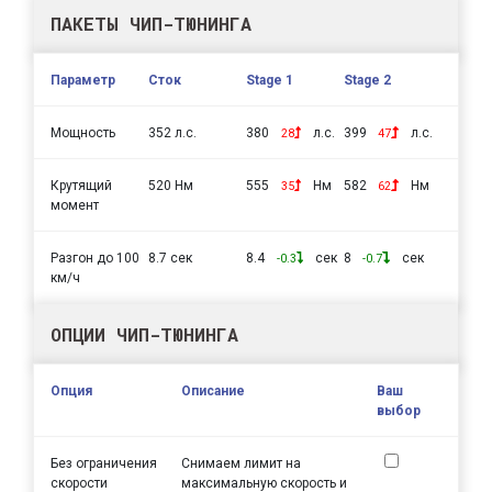
ПАКЕТЫ ЧИП-ТЮНИНГА
Параметр
Сток
Stage 1
Stage 2
Мощность
352 л.с.
380
л.с.
399
л.с.
28
47
Крутящий
520 Нм
555
Нм
582
Нм
35
62
момент
Разгон до 100
8.7 сек
8.4
сек
8
сек
-0.3
-0.7
км/ч
ОПЦИИ ЧИП-ТЮНИНГА
Опция
Описание
Ваш
выбор
Без ограничения
Снимаем лимит на
скорости
максимальную скорость и