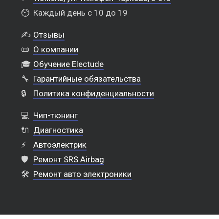
⏲️
Каждый день с 10 до 19
✍️
Отзывы
📜
О компании
🎓
Обучение Electude
🔧
Гарантийные обязательства
🔒
Политика конфиденциальности
💻
Чип-тюнинг
🔌
Диагностика
⚡
Автоэлектрик
🛡️
Ремонт SRS Airbag
🛠️
Ремонт авто электроники
Выкуп шин в Тюмени