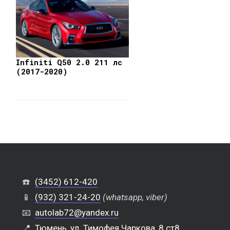
Infiniti Q50 2.0 211 лс
(2017-2020)
☎️
(3452) 612-420
📱
(932) 321-24-20
(whatsapp, viber)
📧
autolab72@yandex.ru
📍
Тюмень, ул. Тимофея Чаркова, 8 ст8