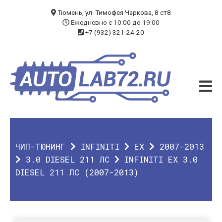
БЛОГ
Тюмень, ул. Тимофея Чаркова, 8 ст8
Ежедневно с 10:00 до 19:00
+7 (932) 321-24-20
УСЛУГИ
ЧИП-ТЮНИНГ
ДИАГНОСТИКА
АВТОЭЛЕКТРИК
ДОП. ОБОРУДОВАНИЕ
ЧИП-ТЮНИНГ
INFINITI
EX
2007-2013
О КОМПАНИИ
3.0 DIESEL 211 ЛС
INFINITI EX 3.0
DIESEL 211 ЛС (2007-2013)
КОНТАКТЫ
ГАРАНТИЯ