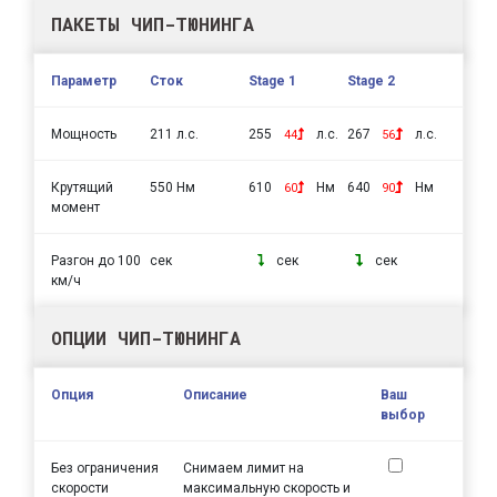
ПАКЕТЫ ЧИП-ТЮНИНГА
Параметр
Сток
Stage 1
Stage 2
Мощность
211 л.с.
255
л.с.
267
л.с.
44
56
Крутящий
550 Нм
610
Нм
640
Нм
60
90
момент
Разгон до 100
сек
сек
сек
км/ч
ОПЦИИ ЧИП-ТЮНИНГА
Опция
Описание
Ваш
выбор
Без ограничения
Снимаем лимит на
скорости
максимальную скорость и