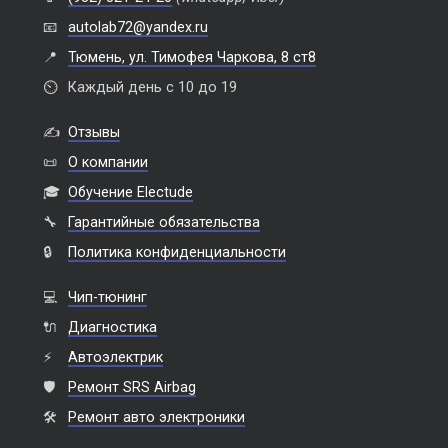
📧
autolab72@yandex.ru
📍
Тюмень, ул. Тимофея Чаркова, 8 ст8
⏲️
Каждый день с 10 до 19
✍️
Отзывы
📜
О компании
🎓
Обучение Electude
🔧
Гарантийные обязательства
🔒
Политика конфиденциальности
💻
Чип-тюнинг
🔌
Диагностика
⚡
Автоэлектрик
🛡️
Ремонт SRS Airbag
🛠️
Ремонт авто электроники