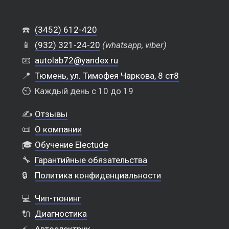
☎️
(3452) 612-420
📱
(932) 321-24-20
(whatsapp, viber)
📧
autolab72@yandex.ru
📍
Тюмень, ул. Тимофея Чаркова, 8 ст8
⏲️
Каждый день с 10 до 19
✍️
Отзывы
📜
О компании
🎓
Обучение Electude
🔧
Гарантийные обязательства
🔒
Политика конфиденциальности
💻
Чип-тюнинг
🔌
Диагностика
⚡
Автоэлектрик