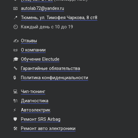
📧
autolab72@yandex.ru
📍
Тюмень, ул. Тимофея Чаркова, 8 ст8
⏲️
Каждый день с 10 до 19
✍️
Отзывы
📜
О компании
🎓
Обучение Electude
🔧
Гарантийные обязательства
🔒
Политика конфиденциальности
💻
Чип-тюнинг
🔌
Диагностика
⚡
Автоэлектрик
🛡️
Ремонт SRS Airbag
🛠️
Ремонт авто электроники