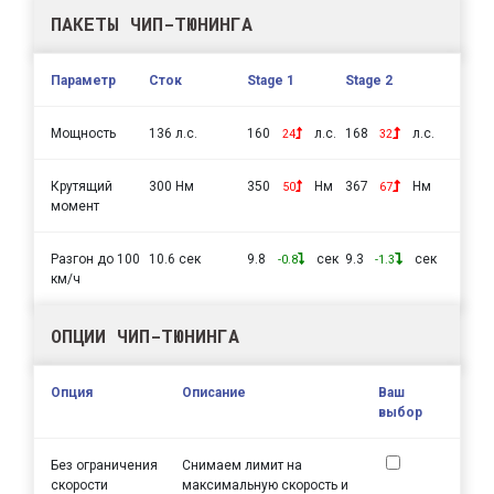
ПАКЕТЫ ЧИП-ТЮНИНГА
Параметр
Сток
Stage 1
Stage 2
Мощность
136 л.с.
160
л.с.
168
л.с.
24
32
Крутящий
300 Нм
350
Нм
367
Нм
50
67
момент
Разгон до 100
10.6 сек
9.8
сек
9.3
сек
-0.8
-1.3
км/ч
ОПЦИИ ЧИП-ТЮНИНГА
Опция
Описание
Ваш
выбор
Без ограничения
Снимаем лимит на
скорости
максимальную скорость и