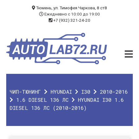
БЛОГ
Тюмень, ул. Тимофея Чаркова, 8 ст8
Ежедневно с 10:00 до 19:00
+7 (932) 321-24-20
УСЛУГИ
ЧИП-ТЮНИНГ
ДИАГНОСТИКА
АВТОЭЛЕКТРИК
ДОП. ОБОРУДОВАНИЕ
ЧИП-ТЮНИНГ
HYUNDAI
I30
2010-2016
О КОМПАНИИ
1.6 DIESEL 136 ЛС
HYUNDAI I30 1.6
DIESEL 136 ЛС (2010-2016)
КОНТАКТЫ
ГАРАНТИЯ