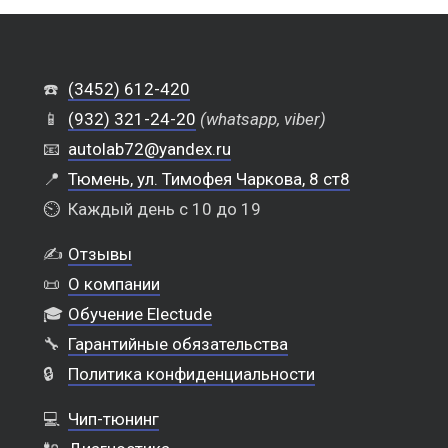
☎️
(3452) 612-420
📱
(932) 321-24-20
(whatsapp, viber)
📧
autolab72@yandex.ru
📍
Тюмень, ул. Тимофея Чаркова, 8 ст8
⏲️
Каждый день с 10 до 19
✍️
Отзывы
📜
О компании
🎓
Обучение Electude
🔧
Гарантийные обязательства
🔒
Политика конфиденциальности
💻
Чип-тюнинг