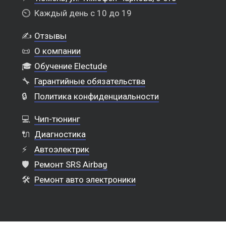
⏲️
Каждый день с 10 до 19
✍️
Отзывы
📜
О компании
🎓
Обучение Electude
🔧
Гарантийные обязательства
🔒
Политика конфиденциальности
💻
Чип-тюнинг
🔌
Диагностика
⚡
Автоэлектрик
🛡️
Ремонт SRS Airbag
🛠️
Ремонт авто электроники
Выкуп шин в Тюмени