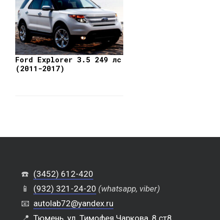
Ford Explorer 3.5 249 лс
(2011-2017)
☎️
(3452) 612-420
📱
(932) 321-24-20
(whatsapp, viber)
📧
autolab72@yandex.ru
📍
Тюмень, ул. Тимофея Чаркова, 8 ст8