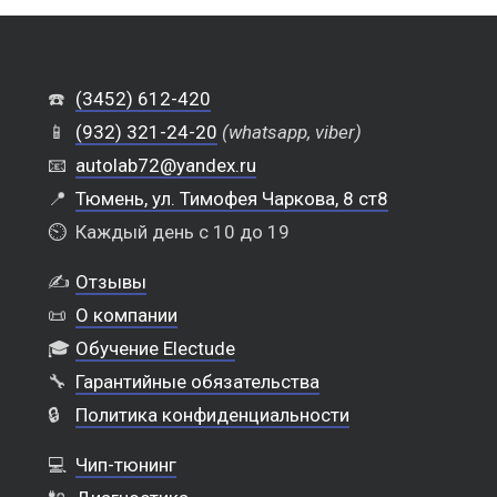
☎️
(3452) 612-420
📱
(932) 321-24-20
(whatsapp, viber)
📧
autolab72@yandex.ru
📍
Тюмень, ул. Тимофея Чаркова, 8 ст8
⏲️
Каждый день с 10 до 19
✍️
Отзывы
📜
О компании
🎓
Обучение Electude
🔧
Гарантийные обязательства
🔒
Политика конфиденциальности
💻
Чип-тюнинг