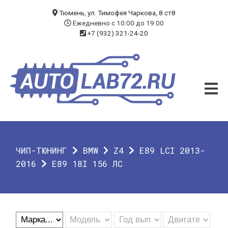
БЛОГ
Тюмень, ул. Тимофея Чаркова, 8 ст8
Ежедневно с 10:00 до 19:00
+7 (932) 321-24-20
УСЛУГИ
ЧИП-ТЮНИНГ
ДИАГНОСТИКА
АВТОЭЛЕКТРИК
ДОП. ОБОРУДОВАНИЕ
ЧИП-ТЮНИНГ
BMW
Z4
E89 LCI 2013-
О КОМПАНИИ
2016
E89 18I 156 ЛС
КОНТАКТЫ
ГАРАНТИЯ