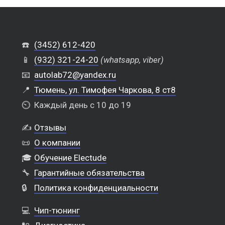
☎️
(3452) 612-420
📱
(932) 321-24-20
(whatsapp, viber)
📧
autolab72@yandex.ru
📍
Тюмень, ул. Тимофея Чаркова, 8 ст8
⏲️
Каждый день с 10 до 19
✍️
Отзывы
📜
О компании
🎓
Обучение Electude
🔧
Гарантийные обязательства
🔒
Политика конфиденциальности
💻
Чип-тюнинг