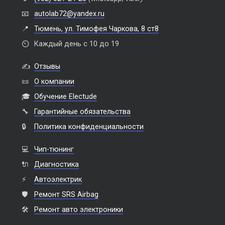
📧
autolab72@yandex.ru
📍
Тюмень, ул. Тимофея Чаркова, 8 ст8
⏲️
Каждый день с 10 до 19
✍️
Отзывы
📜
О компании
🎓
Обучение Electude
🔧
Гарантийные обязательства
🔒
Политика конфиденциальности
💻
Чип-тюнинг
🔌
Диагностика
⚡
Автоэлектрик
🛡️
Ремонт SRS Airbag
🛠️
Ремонт авто электроники