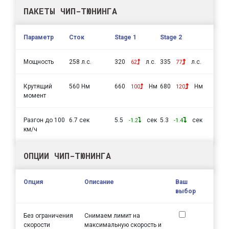
ПАКЕТЫ ЧИП-ТЮНИНГА
Параметр
Сток
Stage 1
Stage 2
Мощность
258 л.с.
320
л.с.
335
л.с.
62
77
Крутящий
560 Нм
660
Нм
680
Нм
100
120
момент
Разгон до 100
6.7 сек
5.5
сек
5.3
сек
-1.2
-1.4
км/ч
ОПЦИИ ЧИП-ТЮНИНГА
Опция
Описание
Ваш
выбор
Без ограничения
Снимаем лимит на
скорости
максимальную скорость и