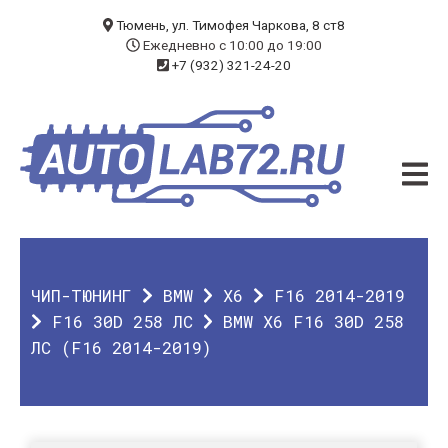
БЛОГ
Тюмень, ул. Тимофея Чаркова, 8 ст8
Ежедневно с 10:00 до 19:00
+7 (932) 321-24-20
УСЛУГИ
ЧИП-ТЮНИНГ
ДИАГНОСТИКА
АВТОЭЛЕКТРИК
ДОП. ОБОРУДОВАНИЕ
ЧИП-ТЮНИНГ
BMW
X6
F16 2014-2019
О КОМПАНИИ
F16 30D 258 ЛС
BMW X6 F16 30D 258
ЛС (F16 2014-2019)
КОНТАКТЫ
ГАРАНТИЯ