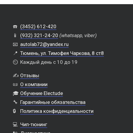
☎️
(3452) 612-420
📱
(932) 321-24-20
(whatsapp, viber)
📧
autolab72@yandex.ru
📍
Тюмень, ул. Тимофея Чаркова, 8 ст8
⏲️
Каждый день с 10 до 19
✍️
Отзывы
📜
О компании
🎓
Обучение Electude
🔧
Гарантийные обязательства
🔒
Политика конфиденциальности
💻
Чип-тюнинг