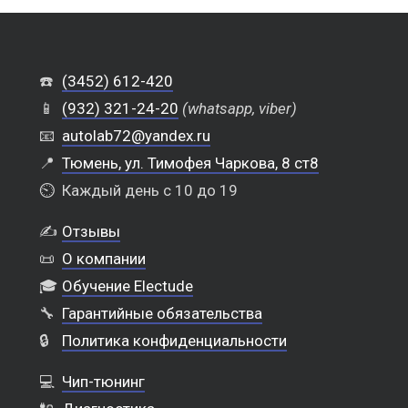
☎️
(3452) 612-420
📱
(932) 321-24-20
(whatsapp, viber)
📧
autolab72@yandex.ru
📍
Тюмень, ул. Тимофея Чаркова, 8 ст8
⏲️
Каждый день с 10 до 19
✍️
Отзывы
📜
О компании
🎓
Обучение Electude
🔧
Гарантийные обязательства
🔒
Политика конфиденциальности
💻
Чип-тюнинг