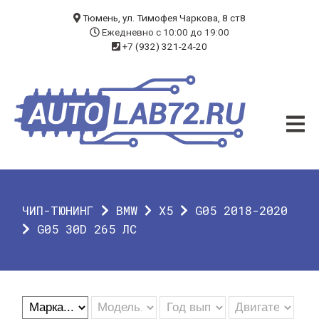
БЛОГ
Тюмень, ул. Тимофея Чаркова, 8 ст8
Ежедневно с 10:00 до 19:00
+7 (932) 321-24-20
УСЛУГИ
ЧИП-ТЮНИНГ
ДИАГНОСТИКА
АВТОЭЛЕКТРИК
ДОП. ОБОРУДОВАНИЕ
ЧИП-ТЮНИНГ
BMW
X5
G05 2018-2020
О КОМПАНИИ
G05 30D 265 ЛС
КОНТАКТЫ
ГАРАНТИЯ