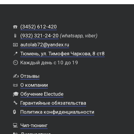
☎️
(3452) 612-420
📱
(932) 321-24-20
(whatsapp, viber)
📧
autolab72@yandex.ru
📍
Тюмень, ул. Тимофея Чаркова, 8 ст8
⏲️
Каждый день с 10 до 19
✍️
Отзывы
📜
О компании
🎓
Обучение Electude
🔧
Гарантийные обязательства
🔒
Политика конфиденциальности
💻
Чип-тюнинг