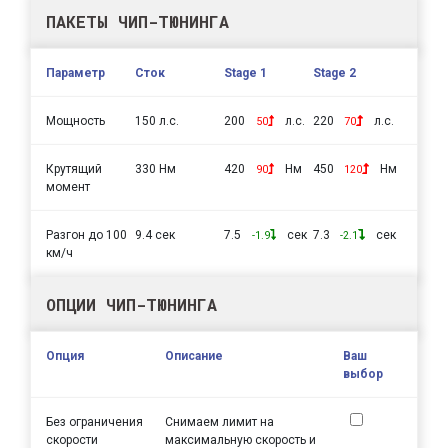
ПАКЕТЫ ЧИП-ТЮНИНГА
Параметр
Сток
Stage 1
Stage 2
Мощность
150 л.с.
200
л.с.
220
л.с.
50
70
Крутящий
330 Нм
420
Нм
450
Нм
90
120
момент
Разгон до 100
9.4 сек
7.5
сек
7.3
сек
-1.9
-2.1
км/ч
ОПЦИИ ЧИП-ТЮНИНГА
Опция
Описание
Ваш
выбор
Без ограничения
Снимаем лимит на
скорости
максимальную скорость и