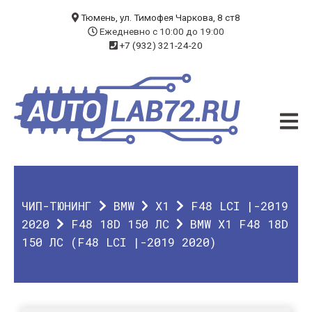
БЛОГ
Тюмень, ул. Тимофея Чаркова, 8 ст8
Ежедневно с 10:00 до 19:00
+7 (932) 321-24-20
УСЛУГИ
ЧИП-ТЮНИНГ
ДИАГНОСТИКА
АВТОЭЛЕКТРИК
ДОП. ОБОРУДОВАНИЕ
ЧИП-ТЮНИНГ
BMW
X1
F48 LCI |-2019
О КОМПАНИИ
2020
F48 18D 150 ЛС
BMW X1 F48 18D
150 ЛС (F48 LCI |-2019 2020)
КОНТАКТЫ
ГАРАНТИЯ