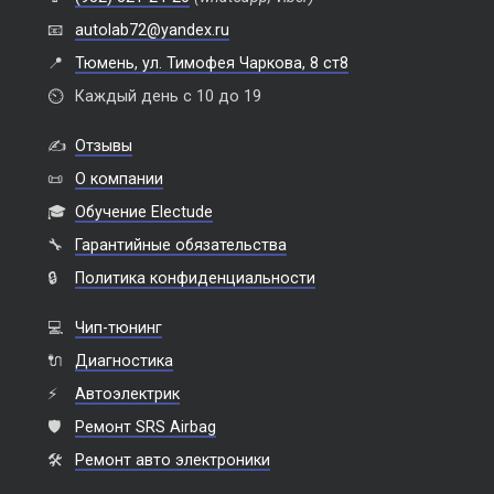
📧
autolab72@yandex.ru
📍
Тюмень, ул. Тимофея Чаркова, 8 ст8
⏲️
Каждый день с 10 до 19
✍️
Отзывы
📜
О компании
🎓
Обучение Electude
🔧
Гарантийные обязательства
🔒
Политика конфиденциальности
💻
Чип-тюнинг
🔌
Диагностика
⚡
Автоэлектрик
🛡️
Ремонт SRS Airbag
🛠️
Ремонт авто электроники