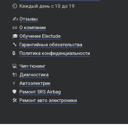
⏲️
Каждый день с 10 до 19
✍️
Отзывы
📜
О компании
🎓
Обучение Electude
🔧
Гарантийные обязательства
🔒
Политика конфиденциальности
💻
Чип-тюнинг
🔌
Диагностика
⚡
Автоэлектрик
🛡️
Ремонт SRS Airbag
🛠️
Ремонт авто электроники
Выкуп шин в Тюмени