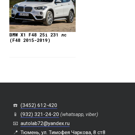
BMW X1 F48 25i 231 лс
(F48 2015-2019)
☎️
(3452) 612-420
📱
(932) 321-24-20
(whatsapp, viber)
📧
autolab72@yandex.ru
📍
Тюмень, ул. Тимофея Чаркова, 8 ст8