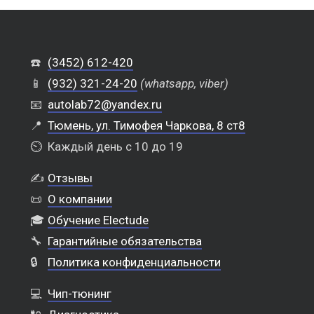
☎️
(3452) 612-420
📱
(932) 321-24-20
(whatsapp, viber)
📧
autolab72@yandex.ru
📍
Тюмень, ул. Тимофея Чаркова, 8 ст8
⏲️
Каждый день с 10 до 19
✍️
Отзывы
📜
О компании
🎓
Обучение Electude
🔧
Гарантийные обязательства
🔒
Политика конфиденциальности
💻
Чип-тюнинг