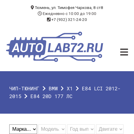
БЛОГ
Тюмень, ул. Тимофея Чаркова, 8 ст8
Ежедневно с 10:00 до 19:00
+7 (932) 321-24-20
УСЛУГИ
ЧИП-ТЮНИНГ
ДИАГНОСТИКА
АВТОЭЛЕКТРИК
ДОП. ОБОРУДОВАНИЕ
ЧИП-ТЮНИНГ
BMW
X1
E84 LCI 2012-
О КОМПАНИИ
2015
E84 20D 177 ЛС
КОНТАКТЫ
ГАРАНТИЯ