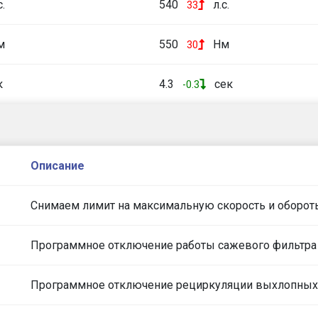
с.
540
л.с.
33
м
550
Нм
30
к
4.3
сек
-0.3
Описание
Снимаем лимит на максимальную скорость и оборот
Программное отключение работы сажевого фильтра
Программное отключение рециркуляции выхлопных