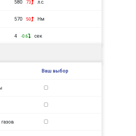
580
л.с.
73
570
Нм
50
4
сек
-0.6
Ваш выбор
ы
 газов