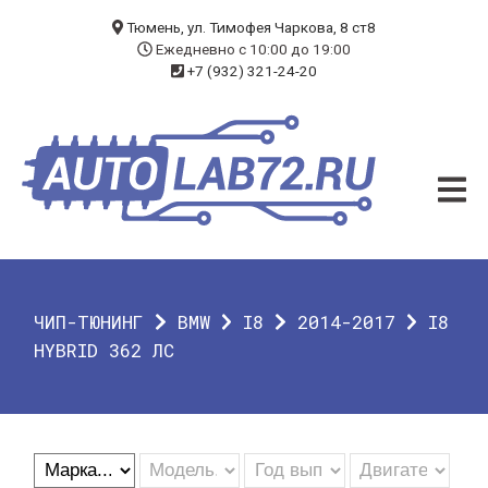
БЛОГ
Тюмень, ул. Тимофея Чаркова, 8 ст8
Ежедневно с 10:00 до 19:00
+7 (932) 321-24-20
УСЛУГИ
ЧИП-ТЮНИНГ
ДИАГНОСТИКА
АВТОЭЛЕКТРИК
ДОП. ОБОРУДОВАНИЕ
ЧИП-ТЮНИНГ
BMW
I8
2014-2017
I8
О КОМПАНИИ
HYBRID 362 ЛС
КОНТАКТЫ
ГАРАНТИЯ