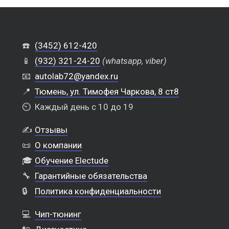
☎️
(3452) 612-420
📱
(932) 321-24-20
(whatsapp, viber)
📧
autolab72@yandex.ru
📍
Тюмень, ул. Тимофея Чаркова, 8 ст8
⏲️
Каждый день с 10 до 19
✍️
Отзывы
📜
О компании
🎓
Обучение Electude
🔧
Гарантийные обязательства
🔒
Политика конфиденциальности
💻
Чип-тюнинг