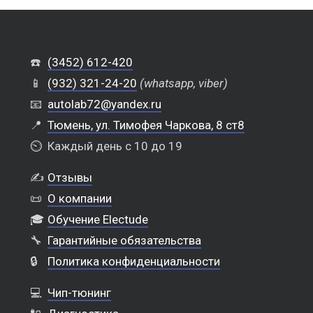
☎️
(3452) 612-420
📱
(932) 321-24-20
(whatsapp, viber)
📧
autolab72@yandex.ru
📍
Тюмень, ул. Тимофея Чаркова, 8 ст8
⏲️
Каждый день с 10 до 19
✍️
Отзывы
📜
О компании
🎓
Обучение Electude
🔧
Гарантийные обязательства
🔒
Политика конфиденциальности
💻
Чип-тюнинг