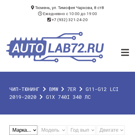
БЛОГ
Тюмень, ул. Тимофея Чаркова, 8 ст8
Ежедневно с 10:00 до 19:00
+7 (932) 321-24-20
УСЛУГИ
ЧИП-ТЮНИНГ
ДИАГНОСТИКА
АВТОЭЛЕКТРИК
ДОП. ОБОРУДОВАНИЕ
ЧИП-ТЮНИНГ
BMW
7ER
G11-G12 LCI
О КОМПАНИИ
2019-2020
G1X 740I 340 ЛС
КОНТАКТЫ
ГАРАНТИЯ