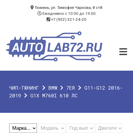
БЛОГ
Тюмень, ул. Тимофея Чаркова, 8 ст8
Ежедневно с 10:00 до 19:00
+7 (932) 321-24-20
УСЛУГИ
ЧИП-ТЮНИНГ
ДИАГНОСТИКА
АВТОЭЛЕКТРИК
ДОП. ОБОРУДОВАНИЕ
ЧИП-ТЮНИНГ
BMW
7ER
G11-G12 2016-
О КОМПАНИИ
2019
G1X M760I 610 ЛС
КОНТАКТЫ
ГАРАНТИЯ