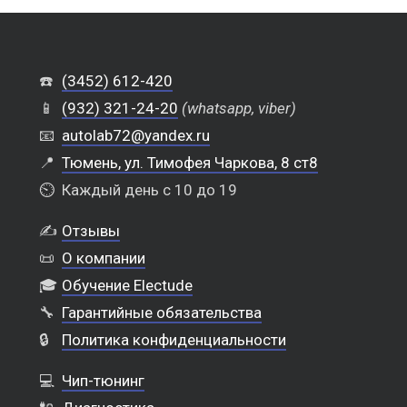
☎️
(3452) 612-420
📱
(932) 321-24-20
(whatsapp, viber)
📧
autolab72@yandex.ru
📍
Тюмень, ул. Тимофея Чаркова, 8 ст8
⏲️
Каждый день с 10 до 19
✍️
Отзывы
📜
О компании
🎓
Обучение Electude
🔧
Гарантийные обязательства
🔒
Политика конфиденциальности
💻
Чип-тюнинг