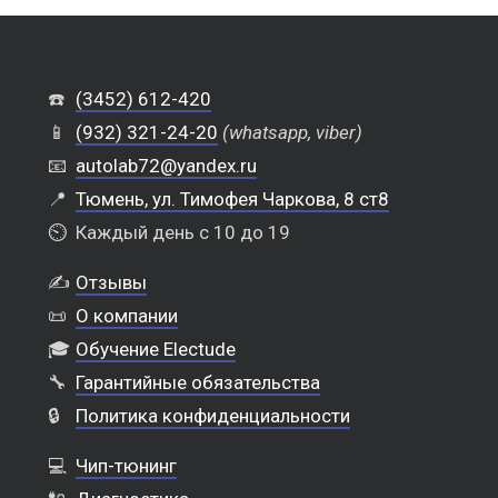
☎️
(3452) 612-420
📱
(932) 321-24-20
(whatsapp, viber)
📧
autolab72@yandex.ru
📍
Тюмень, ул. Тимофея Чаркова, 8 ст8
⏲️
Каждый день с 10 до 19
✍️
Отзывы
📜
О компании
🎓
Обучение Electude
🔧
Гарантийные обязательства
🔒
Политика конфиденциальности
💻
Чип-тюнинг