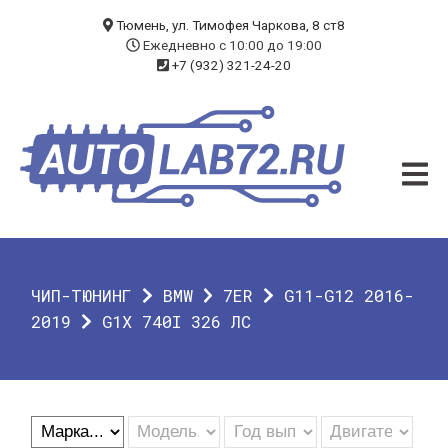
БЛОГ
Тюмень, ул. Тимофея Чаркова, 8 ст8
Ежедневно с 10:00 до 19:00
+7 (932) 321-24-20
УСЛУГИ
ЧИП-ТЮНИНГ
ДИАГНОСТИКА
АВТОЭЛЕКТРИК
ДОП. ОБОРУДОВАНИЕ
ЧИП-ТЮНИНГ
BMW
7ER
G11-G12 2016-
О КОМПАНИИ
2019
G1X 740I 326 ЛС
КОНТАКТЫ
ГАРАНТИЯ