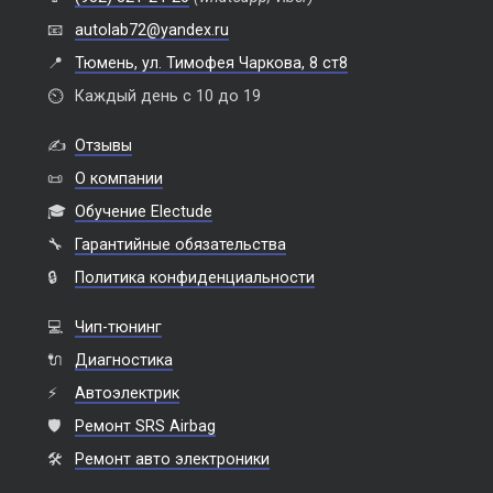
📧
autolab72@yandex.ru
📍
Тюмень, ул. Тимофея Чаркова, 8 ст8
⏲️
Каждый день с 10 до 19
✍️
Отзывы
📜
О компании
🎓
Обучение Electude
🔧
Гарантийные обязательства
🔒
Политика конфиденциальности
💻
Чип-тюнинг
🔌
Диагностика
⚡
Автоэлектрик
🛡️
Ремонт SRS Airbag
🛠️
Ремонт авто электроники