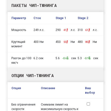
ПАКЕТЫ ЧИП-ТЮНИНГА
Параметр
Сток
Stage 1
Stage 2
Мощность
249 л.с.
290
л.с.
310
л.с.
41
61
Крутящий
400 Нм
450
Нм
480
Нм
50
80
момент
Разгон до 100
6.2 сек
5.6
сек
5.3
сек
-0.6
-0.9
км/ч
ОПЦИИ ЧИП-ТЮНИНГА
Опция
Описание
Ваш
выбор
Без ограничения
Снимаем лимит на
скорости
максимальную скорость и