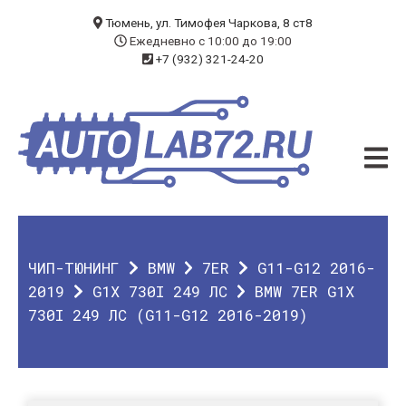
БЛОГ
Тюмень, ул. Тимофея Чаркова, 8 ст8
Ежедневно с 10:00 до 19:00
+7 (932) 321-24-20
УСЛУГИ
ЧИП-ТЮНИНГ
ДИАГНОСТИКА
АВТОЭЛЕКТРИК
ДОП. ОБОРУДОВАНИЕ
ЧИП-ТЮНИНГ
BMW
7ER
G11-G12 2016-
О КОМПАНИИ
2019
G1X 730I 249 ЛС
BMW 7ER G1X
730I 249 ЛС (G11-G12 2016-2019)
КОНТАКТЫ
ГАРАНТИЯ