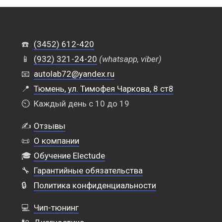
☎️
(3452) 612-420
📱
(932) 321-24-20
(whatsapp, viber)
📧
autolab72@yandex.ru
📍
Тюмень, ул. Тимофея Чаркова, 8 ст8
⏲️
Каждый день с 10 до 19
✍️
Отзывы
📜
О компании
🎓
Обучение Electude
🔧
Гарантийные обязательства
🔒
Политика конфиденциальности
💻
Чип-тюнинг