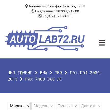
БЛОГ
Тюмень, ул. Тимофея Чаркова, 8 ст8
Ежедневно с 10:00 до 19:00
+7 (932) 321-24-20
УСЛУГИ
ЧИП-ТЮНИНГ
ДИАГНОСТИКА
АВТОЭЛЕКТРИК
ДОП. ОБОРУДОВАНИЕ
ЧИП-ТЮНИНГ
BMW
7ER
F01-F04 2009-
О КОМПАНИИ
2015
F0X 740D 306 ЛС
КОНТАКТЫ
ГАРАНТИЯ