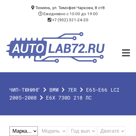
БЛОГ
Тюмень, ул. Тимофея Чаркова, 8 ст8
Ежедневно с 10:00 до 19:00
+7 (932) 321-24-20
УСЛУГИ
ЧИП-ТЮНИНГ
ДИАГНОСТИКА
АВТОЭЛЕКТРИК
ДОП. ОБОРУДОВАНИЕ
ЧИП-ТЮНИНГ
BMW
7ER
E65-E66 LCI
О КОМПАНИИ
2005-2008
E6X 730D 218 ЛС
КОНТАКТЫ
ГАРАНТИЯ