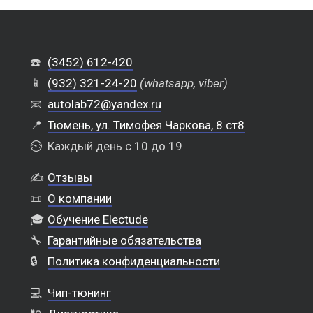
☎️
(3452) 612-420
📱
(932) 321-24-20
(whatsapp, viber)
📧
autolab72@yandex.ru
📍
Тюмень, ул. Тимофея Чаркова, 8 ст8
⏲️
Каждый день с 10 до 19
✍️
Отзывы
📜
О компании
🎓
Обучение Electude
🔧
Гарантийные обязательства
🔒
Политика конфиденциальности
💻
Чип-тюнинг