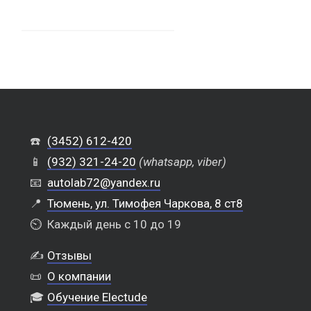
☎️
(3452) 612-420
📱
(932) 321-24-20
(whatsapp, viber)
📧
autolab72@yandex.ru
📍
Тюмень, ул. Тимофея Чаркова, 8 ст8
⏲️
Каждый день с 10 до 19
✍️
Отзывы
📜
О компании
🎓
Обучение Electude