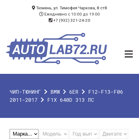
БЛОГ
Тюмень, ул. Тимофея Чаркова, 8 ст8
Ежедневно с 10:00 до 19:00
+7 (932) 321-24-20
УСЛУГИ
ЧИП-ТЮНИНГ
ДИАГНОСТИКА
АВТОЭЛЕКТРИК
ДОП. ОБОРУДОВАНИЕ
ЧИП-ТЮНИНГ
BMW
6ER
F12-F13-F06
О КОМПАНИИ
2011-2017
F1X 640D 313 ЛС
КОНТАКТЫ
ГАРАНТИЯ