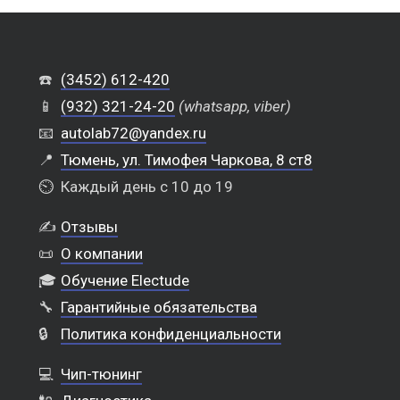
☎️
(3452) 612-420
📱
(932) 321-24-20
(whatsapp, viber)
📧
autolab72@yandex.ru
📍
Тюмень, ул. Тимофея Чаркова, 8 ст8
⏲️
Каждый день с 10 до 19
✍️
Отзывы
📜
О компании
🎓
Обучение Electude
🔧
Гарантийные обязательства
🔒
Политика конфиденциальности
💻
Чип-тюнинг