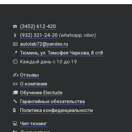
☎️
(3452) 612-420
📱
(932) 321-24-20
(whatsapp, viber)
📧
autolab72@yandex.ru
📍
Тюмень, ул. Тимофея Чаркова, 8 ст8
⏲️
Каждый день с 10 до 19
✍️
Отзывы
📜
О компании
🎓
Обучение Electude
🔧
Гарантийные обязательства
🔒
Политика конфиденциальности
💻
Чип-тюнинг