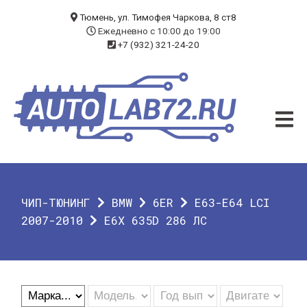
БЛОГ
Тюмень, ул. Тимофея Чаркова, 8 ст8
Ежедневно с 10:00 до 19:00
+7 (932) 321-24-20
УСЛУГИ
ЧИП-ТЮНИНГ
ДИАГНОСТИКА
АВТОЭЛЕКТРИК
ДОП. ОБОРУДОВАНИЕ
ЧИП-ТЮНИНГ
BMW
6ER
E63-E64 LCI
О КОМПАНИИ
2007-2010
E6X 635D 286 ЛС
КОНТАКТЫ
ГАРАНТИЯ