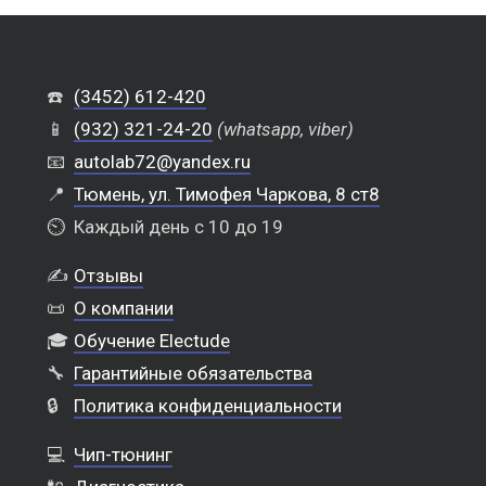
☎️
(3452) 612-420
📱
(932) 321-24-20
(whatsapp, viber)
📧
autolab72@yandex.ru
📍
Тюмень, ул. Тимофея Чаркова, 8 ст8
⏲️
Каждый день с 10 до 19
✍️
Отзывы
📜
О компании
🎓
Обучение Electude
🔧
Гарантийные обязательства
🔒
Политика конфиденциальности
💻
Чип-тюнинг