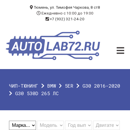
БЛОГ
Тюмень, ул. Тимофея Чаркова, 8 ст8
Ежедневно с 10:00 до 19:00
+7 (932) 321-24-20
УСЛУГИ
ЧИП-ТЮНИНГ
ДИАГНОСТИКА
АВТОЭЛЕКТРИК
ДОП. ОБОРУДОВАНИЕ
ЧИП-ТЮНИНГ
BMW
5ER
G30 2016-2020
О КОМПАНИИ
G30 530D 265 ЛС
КОНТАКТЫ
ГАРАНТИЯ